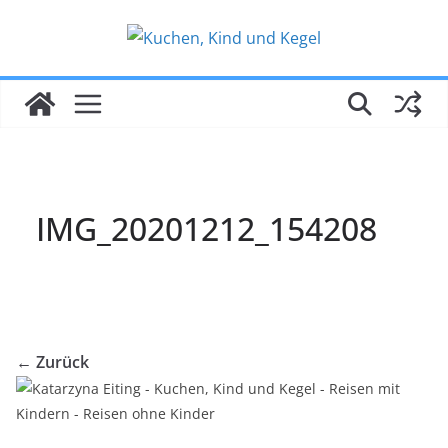
Zum
Inhalt
springen
IMG_20201212_154208
← Zurück