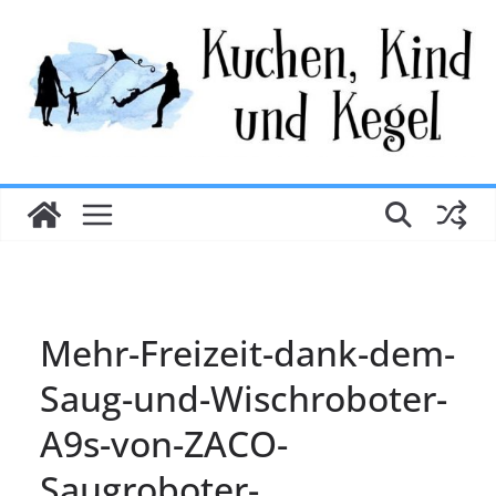
Zum
Inhalt
springen
Mehr-Freizeit-dank-dem-
Saug-und-Wischroboter-
A9s-von-ZACO-
Saugroboter-