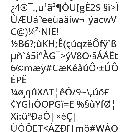
¿4®¯.,u¹ã³¶ÒU[gÈ2$ §ï>Ï
ÙÆUáºeeùaäíw¬_ýacwV
C@)¼²·NÏË!
½B6?;ùKH;Ê(çúqzëÔfÿ`ß
µñ`á5i°ÀG¯>ýV8O·§ÁÄËt
6©mæÿ#CæKéåúÔ·±ÚÔ
ÉPÊ
¼ø¸qûXAT¦êÓ/9~\,úõ£
¢YGhÒOPGï=E %§ùYfØ¦
Xí:üºÐaÒ|×èÇ|
ÙÓÔET<ÁZÐ[|mö#WÀQ