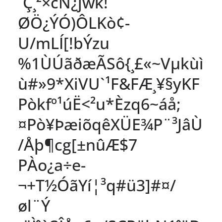
´Ç¸²×cN¿jwk!
ØÖ¿ÝÓ)ÔLKò¢-
U/mLÍ[!bÝzu
%1ÙÚãðæÃSô{¸£«~Vµkùì
ù#»9*XiVU`¹F&FÆ¸¥§yKF
Pòkfº¹úË<²u*Èzq6~áå;
¤Pò¥ÞæiõqêXÜE¾P¨³JâÙ
/Åþ¶cg[±nûÆ$7
PÀo¿a÷e-
¬+T½ÓãYí¦³q#ü3]#¤/
øl¨Ý