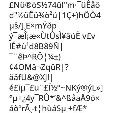
£Nü®òS½74ûI"m·¯üÊåô
d"½üÊü¾ò²ú|1Ç+)hÖÒ4
µ§/]¸E×mÝðp
ý¯æÎ¡æ«ÙtÛsÌ¥âúË v£v
IÉ#ù¹d8B8­9Ñ|
¯¨êÞ^RÔ¦¼±)
¢4OMâ¬ZqûR|?
äåfU&@XJl|
é£iµ¯£u¨£Í½°~NKý®ýL»]
°µ+¿4y¯RÛ*’&^ßåaÅ9ó×
áòºrÃ¸-t¦hùáSµ +fÆ*