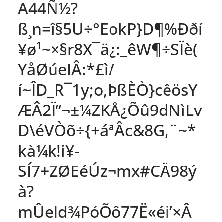
A44Ñ½?
ß¸n=î§5U÷°EokP}D¶%Ððí
¥ø¹~×§r8X¯ä¿:_êW¶÷SÏè(
YåØúeIÂ:*£ì/
í~ÎD_R¯1y;o,ÞßÈÒ}cêösY
ÆÂ2Ï“¬±¼ZKÅ¿Õû9dNìLv
D\éVÒõ÷{+áªÂc&8G,¨~*
kà¼k!i¥-
SÍ7+ZØEéÚz¬mx#CÄ98ý
à?
mÛeId¾PóÕô77Ë«éi’×Â