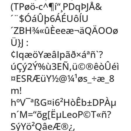
(TPøö-c^¶í“¸PDqÞJÅ&
´¨$ÓáÛþ6ÁÉUôÍU
´ZBH¾«ûÈeeæ¬äQÄOOø
Ü}J :
¢IqæöYæâIpãð×áªñ`?
úÇý2Ý%ù3EÑ,ü©®êòÛéì
¤ESRÆüY½@¼¹øs_÷æ_8
m!
hºV¯ªßG¤i6²HòÊb±DPÀµ
n´M=­­“õg[ËµLeoP©T«ñ?
SýYö²QâeÆ®¿,