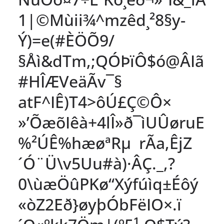
1|©Mùi­i¾^mzêd¸²8§y­
Ý)=e(#ÈÖÕ9/
§Åì&dTm,;QÓÞïÔ$ó@ÂIã
#HÎÆ­VeäÃv¯§
atF^IÊ)T4>ôÚ£Ç©Ô×
»’ÕæõIêà+4lÎ»ð¯ìUÛøruE
%²ÚÊ%hæøªRµ rÃa,ÊjZ
´Ó¨Ü\v5Uu#à)·ÂÇ._,?
0\ùæÖûPKø“Xýfúìq±Éôý
«òZ2Eð}øyþÓbFëIO×.ï