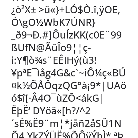
¿ò²X± >ü«}+LÓ$Ò.î,ÿOE,
Ó\gO½WbK7ÚNR}
_ð9¬Ð.#]ÔuÍzKK(c0E¨99
ßUfN@ÃûÎo9¦¦ç-
i:Y¶ò¾s¨EÊIHý(ù3!
¥pªE¯ìåg4G&c`~iÔ¼ç«BÚ
¤k½ÕÅÔqzQG°à¡9*|UAö
ó$î[·Â4O¯ùZÕ<ákG|
ËþË‘ DYöä«[h?/^2
´sÉ%Ë9¨m¦*jåñ2åSÛ1N
Õ4.YkZÝÜË%ÕÔÿÝþÌ* ªÞ