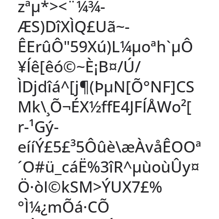
zªµ*><¨¼¾-
ÆS)DîXÌQ£Uã~­
ÊErûÔ"59Xú)L¼µoªh`µÔ
¥Íê[êó©~È¡B¤/Ú/
ÌDjdîá^[j¶(ÞµN[Õ°NF]CS
Mk\¸Õ¬ÉX½ffE4JFÍÅWo²[
r-¹Gý-
eííÝ£5£³5Ôûè\æÀvåÊOOª
´O#ü_cáË%3îR^µùoùÛy¤
Ö·òI©kSM>ÝUX7£%
°Ì¼¿mÕá·CÕ