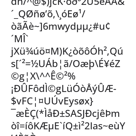
dn/^@$)jcK·òðº2Û5êÄÁ&
´_QØñø’õ,\¸óEø¹/
òãÃè~]6mwydµµ¿#u¢
´MÎ`
jXü¾úö¤M)K¿òõôÓh²,Qú
s[´²=½UÁb¦ã/Oæþ\É¥éZ
©g¦X\^^Ê©²%
¡ÐÛFôdÌ©gLüÓòÅýÛÆ­
$vFC¦¤UÚvEysøx}
¯æÈÇ(*ÌåÐ±SASJÐcjêÞm
òî=íôKÆµE`íQ±ì²2Ias~eùY