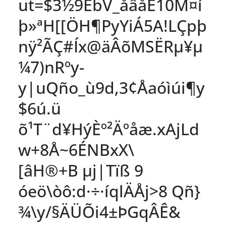
ut=$3½9ÊbV_åâåE10M¤í
þ»ªH[[ÖH¶PyYiÁ5A!LÇpþ
nÿ²ÃÇ#Íx@äÂõMSËRµ¥µ
¼7)nRºy­
y|uQño_ù9d,3¢Åaóìúi¶y
$6ú.ü
õ¹T¨d¥HýÈº²Äºåæ.xAjLd
w+8­Å~6ÉNBxX\
[âH®+B µj|Tïß 9
óeö\òô:d·÷·íqlÄÅj>8 Qñ}
¾\y/§ÄÜÕi4±ÞGqÂÊ&