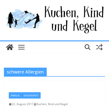
Zum
Inhalt
springen
schwere Allergien
FAMILIE
GESUNDHEIT
22. August 2017
Kuchen, Kind und Kegel