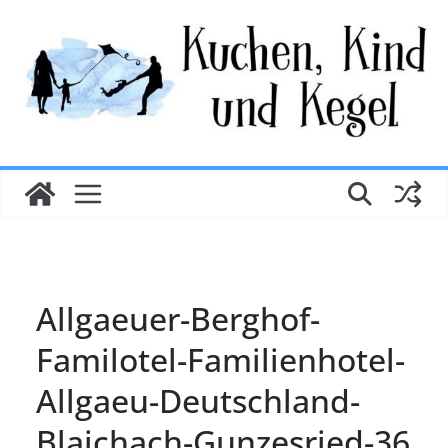
Zum
Inhalt
springen
Allgaeuer-Berghof-
Familotel-Familienhotel-
Allgaeu-Deutschland-
Blaichach-Gunzesried-36