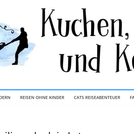
NDERN
REISEN OHNE KINDER
CATS REISEABENTEUER
F