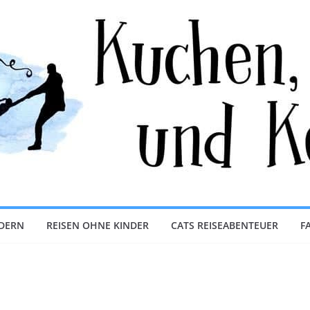
NDERN
REISEN OHNE KINDER
CATS REISEABENTEUER
F