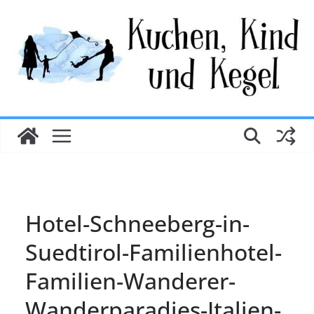
Zum
Inhalt
springen
Hotel-Schneeberg-in-
Suedtirol-Familienhotel-
Familien-Wanderer-
Wanderparadies-Italien-