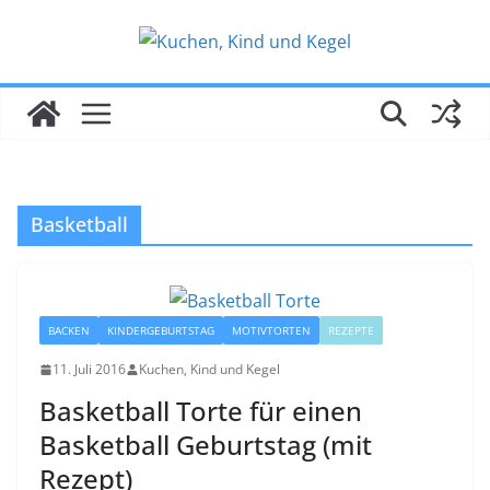
Zum
Inhalt
springen
Basketball
BACKEN
KINDERGEBURTSTAG
MOTIVTORTEN
REZEPTE
11. Juli 2016
Kuchen, Kind und Kegel
Basketball Torte für einen
Basketball Geburtstag (mit
Rezept)