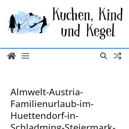
Zum
Inhalt
springen
Almwelt-Austria-
Familienurlaub-im-
Huettendorf-in-
Schladming-Steiermark-