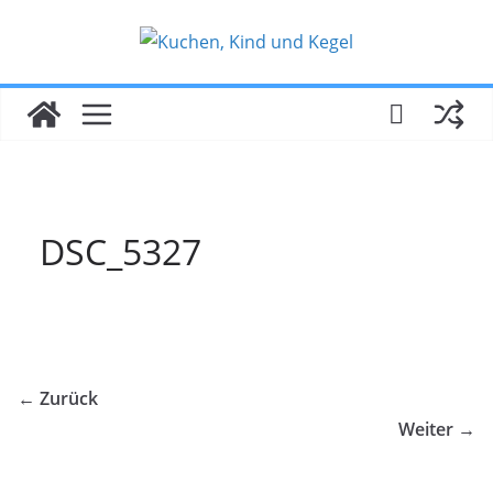
Zum
Inhalt
springen
DSC_5327
← Zurück
Weiter →