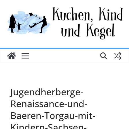
Zum
Inhalt
springen
Jugendherberge-
Renaissance-und-
Baeren-Torgau-mit-
Kindern-Sachsen-