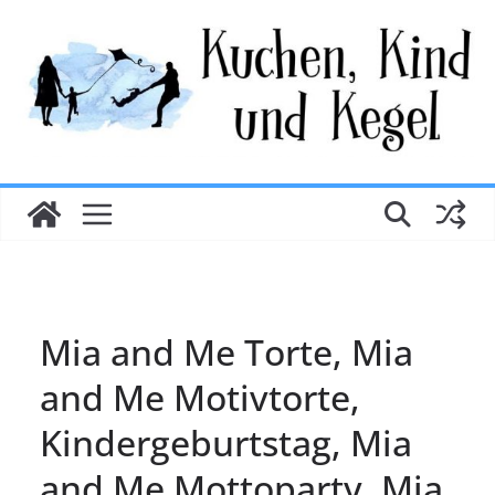
Zum
Inhalt
springen
Mia and Me Torte, Mia
and Me Motivtorte,
Kindergeburtstag, Mia
and Me Mottoparty, Mia