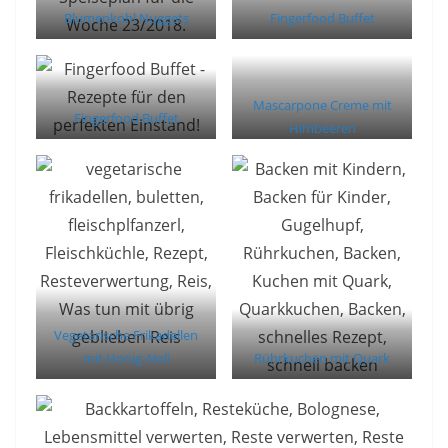
Blumenkohl Nuggets
Fingerfood Buffet
Mascarpone Creme mit
Fingerfood Buffet
Himbeeren
Vegetarische Frikadellen
mit Honig Aioli
Rührkuchen mit Quark