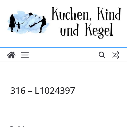
Zum
Inhalt
springen
316 – L1024397