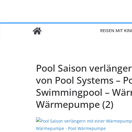
Zum
Inhalt
springen
REISEN MIT KI
Pool Saison verläng
von Pool Systems – Po
Swimmingpool – Wär
Wärmepumpe (2)