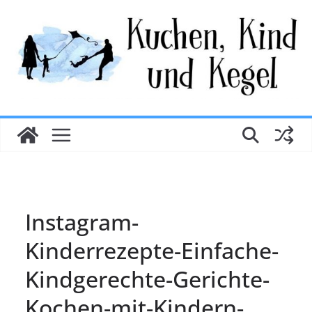
Zum
Inhalt
springen
Instagram-
Kinderrezepte-Einfache-
Kindgerechte-Gerichte-
Kochen-mit-Kindern-