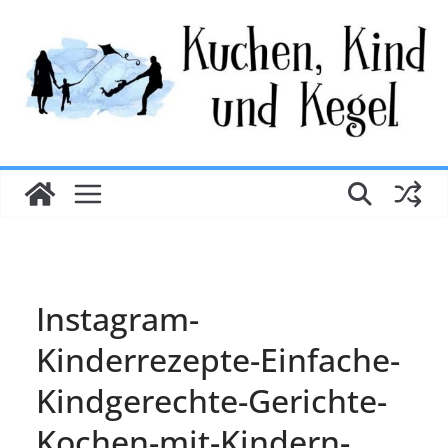
Zum
Inhalt
springen
Instagram-
Kinderrezepte-Einfache-
Kindgerechte-Gerichte-
Kochen-mit-Kindern-