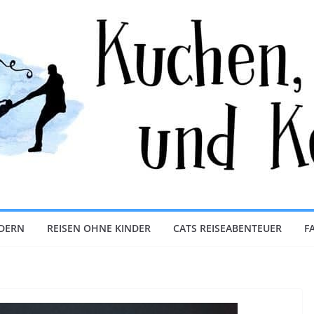
NDERN
REISEN OHNE KINDER
CATS REISEABENTEUER
F