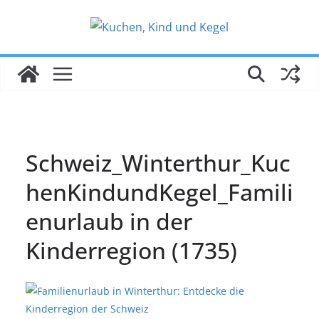
Zum
Inhalt
springen
Schweiz_Winterthur_Kuc
henKindundKegel_Famili
enurlaub in der
Kinderregion (1735)