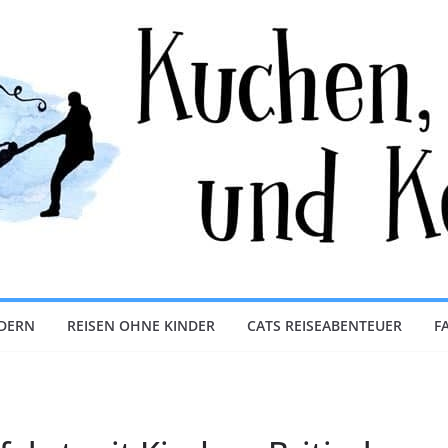
NDERN
REISEN OHNE KINDER
CATS REISEABENTEUER
F