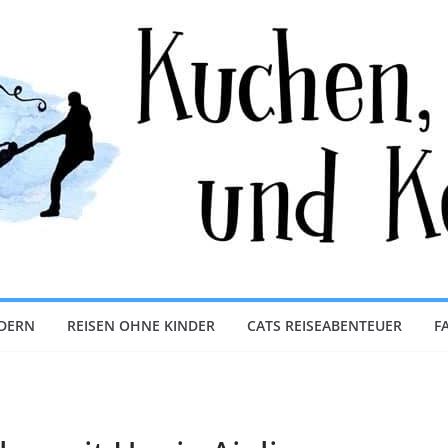
NDERN
REISEN OHNE KINDER
CATS REISEABENTEUER
F