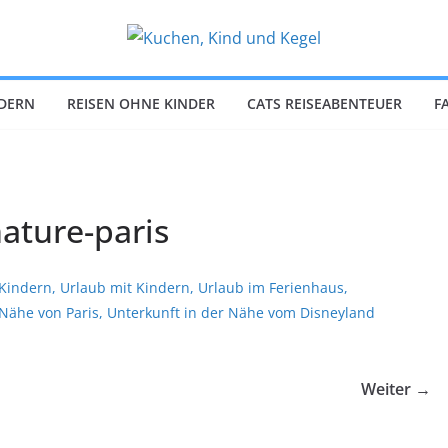
NDERN
REISEN OHNE KINDER
CATS REISEABENTEUER
F
nature-paris
Weiter →