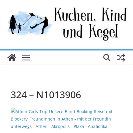
Zum
Inhalt
springen
324 – N1013906