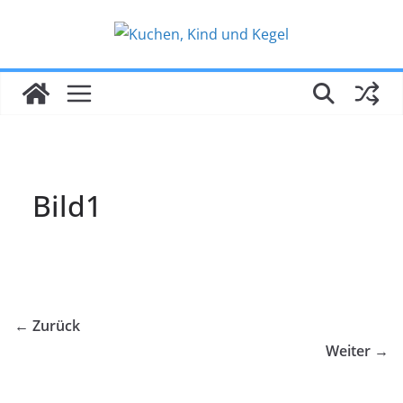
Zum
Inhalt
springen
Bild1
← Zurück
Weiter →