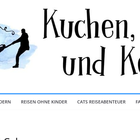
NDERN
REISEN OHNE KINDER
CATS REISEABENTEUER
F