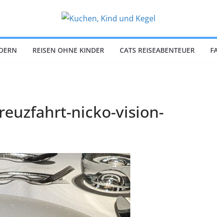
NDERN
REISEN OHNE KINDER
CATS REISEABENTEUER
F
euzfahrt-nicko-vision-