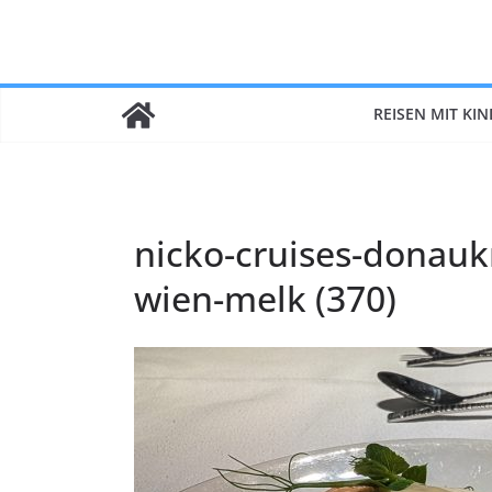
Zum
Inhalt
springen
REISEN MIT KI
nicko-cruises-donaukr
wien-melk (370)