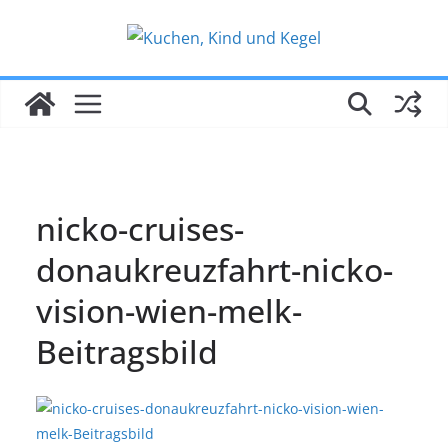
Zum
Inhalt
springen
nicko-cruises-
donaukreuzfahrt-nicko-
vision-wien-melk-
Beitragsbild