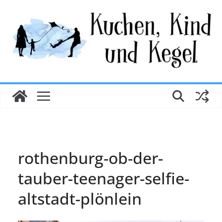
Zum
Inhalt
springen
rothenburg-ob-der-
tauber-teenager-selfie-
altstadt-plönlein