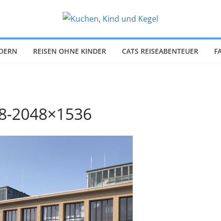
NDERN
REISEN OHNE KINDER
CATS REISEABENTEUER
F
38-2048×1536