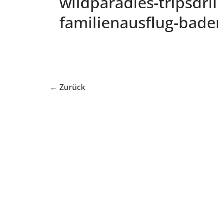
wildparadies-tripsdri
familienausflug-bad
← Zurück