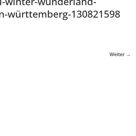
ll-winter-wunderland-
en-württemberg-130821598
Weiter →