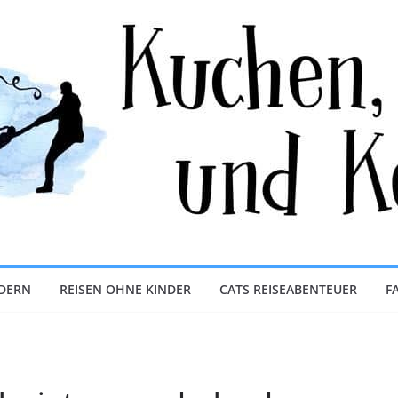
NDERN
REISEN OHNE KINDER
CATS REISEABENTEUER
F