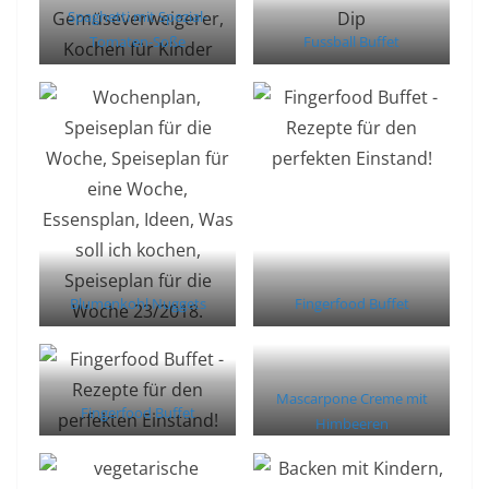
Spaghetti mit Spezial-
Tomaten-Soße
Fussball Buffet
Blumenkohl Nuggets
Fingerfood Buffet
Mascarpone Creme mit
Fingerfood Buffet
Himbeeren