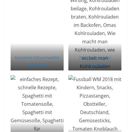
Klassische Schwarzwälder
Original polnische
Kirschtorte
Kohlrouladen