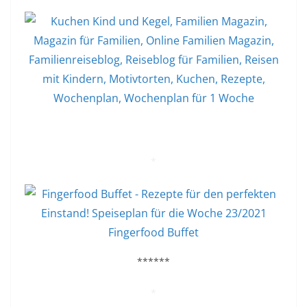
*
Fingerfood Buffet
******
*