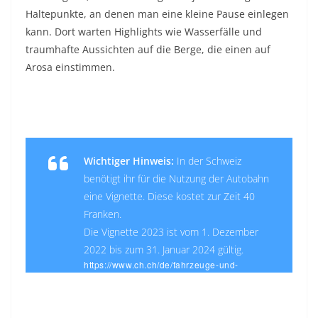
Haltepunkte, an denen man eine kleine Pause einlegen
kann. Dort warten Highlights wie Wasserfälle und
traumhafte Aussichten auf die Berge, die einen auf
Arosa einstimmen.
Wichtiger Hinweis:
In der Schweiz
benötigt ihr für die Nutzung der Autobahn
eine Vignette. Diese kostet zur Zeit 40
Franken.
Die Vignette 2023 ist vom 1. Dezember
2022 bis zum 31. Januar 2024 gültig.
https://www.ch.ch/de/fahrzeuge-und-
verkehr/autos-und-andere-
fahrzeuge/autobahnvignette/