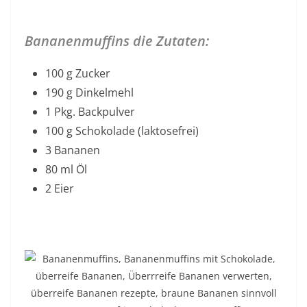
Bananenmuffins die Zutaten:
100 g Zucker
190 g Dinkelmehl
1 Pkg. Backpulver
100 g Schokolade (laktosefrei)
3 Bananen
80 ml Öl
2 Eier