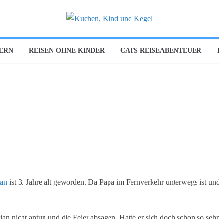
DERN
REISEN OHNE KINDER
CATS REISEABENTEUER
?
ian
ist 3. Jahre alt geworden. Da Papa im Fernverkehr unterwegs ist und
tian nicht antun und die Feier absagen. Hatte er sich doch schon so sehr