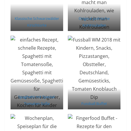
Klassische Schwarzwälder
Original polnische
Kirschtorte
Kohlrouladen
Spaghetti mit Spezial-
Tomaten-Soße
Fussball Buffet