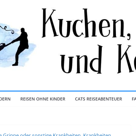
NDERN
REISEN OHNE KINDER
CATS REISEABENTEUER
F